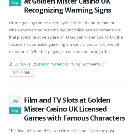
at Golden Mister Casino UK
Sep
Recognizing Warning Signs
Online gaming can be an enjoyable form of entertainment
when approached responsibly, but it also carries certain risks
that players must be aware of. At Golden Mister Casino UK, the
focus on responsible gambling is a central part of the overall
experience. Whether playing on desktop or through the...
By
NO-01
golden mister casino
Comments Off
READ MORE...
Film and TV Slots at Golden
29
Mister Casino UK Licensed
Sep
Games with Famous Characters
The Rise of Branded Slots in Online Casinos Over the past