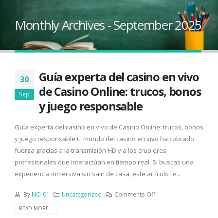
Monthly Archives - September 2025
Guía experta del casino en vivo
30
de Casino Online: trucos, bonos
Sep
y juego responsable
Guía experta del casino en vivo de Casino Online: trucos, bonos
y juego responsable El mundo del casino en vivo ha cobrado
fuerza gracias a la transmisión HD y a los crupieres
profesionales que interactúan en tiempo real. Si buscas una
experiencia inmersiva sin salir de casa, este artículo te...
By
NO-01
Uncategorized
Comments Off
READ MORE...