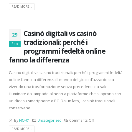
READ MORE...
Casinò digitali vs casinò
29
tradizionali: perché i
Sep
programmi fedeltà online
fanno la differenza
Casinò digitali vs casinò tradizionali: perché i programmi fedeltà
online fanno la differenza Il mondo del gioco d’azzardo sta
vivendo una trasformazione senza precedenti: da sale
illuminate da lampade al neon a piattaforme che si aprono con
un click su smartphone o PC. Da un lato, i casinò tradizionali
conservano...
By
NO-01
Uncategorized
Comments Off
READ MORE...