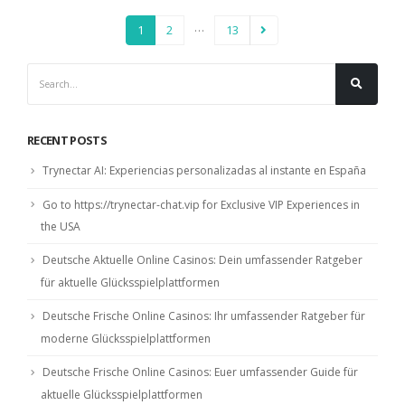
…
1
2
13
RECENT POSTS
Trynectar AI: Experiencias personalizadas al instante en España
Go to https://trynectar-chat.vip for Exclusive VIP Experiences in
the USA
Deutsche Aktuelle Online Casinos: Dein umfassender Ratgeber
für aktuelle Glücksspielplattformen
Deutsche Frische Online Casinos: Ihr umfassender Ratgeber für
moderne Glücksspielplattformen
Deutsche Frische Online Casinos: Euer umfassender Guide für
aktuelle Glücksspielplattformen