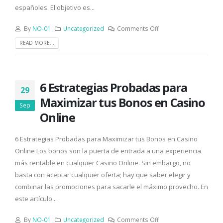
españoles. El objetivo es...
By
NO-01
Uncategorized
Comments Off
READ MORE...
6 Estrategias Probadas para
29
Maximizar tus Bonos en Casino
Sep
Online
6 Estrategias Probadas para Maximizar tus Bonos en Casino
Online Los bonos son la puerta de entrada a una experiencia
más rentable en cualquier Casino Online. Sin embargo, no
basta con aceptar cualquier oferta; hay que saber elegir y
combinar las promociones para sacarle el máximo provecho. En
este artículo...
By
NO-01
Uncategorized
Comments Off