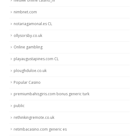
nieuwe online casino_nl
nimbnet.com
notariagamonal.es CL
ollysorsby.co.uk
Online gambling
playaugustapines.com CL
ploughduloe.co.uk
Popular Casino
premiumbahisgiris.com bonus generic turk
public
rethinkingremote.co.uk
retimbacasino.com generic es