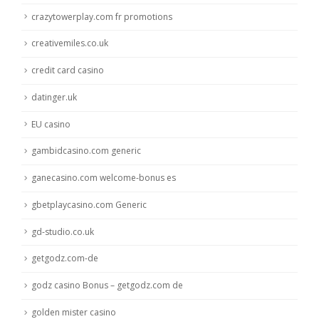
crazytowerplay.com fr promotions
creativemiles.co.uk
credit card casino
datinger.uk
EU casino
gambidcasino.com generic
ganecasino.com welcome-bonus es
gbetplaycasino.com Generic
gd-studio.co.uk
getgodz.com-de
godz casino Bonus – getgodz.com de
golden mister casino