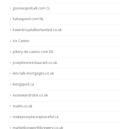
gooniespinball.com CL
hahaspinnl.com NL
hawickroyalalbertunited.co.uk
Ice Casino
jokery-de-casino.com DE
josephinesrestaurant.co.uk
lets-talk-mortgages.co.uk
livingspirit.ca
lucieswardrobe.co.uk
mailm.co.uk
makeyourplacespeaceful.ca
marketbosworthbrewery.co.uk