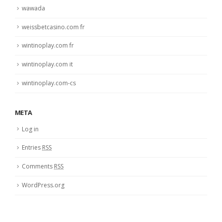
wawada
weissbetcasino.com fr
wintinoplay.com fr
wintinoplay.com it
wintinoplay.com-cs
META
Log in
Entries
RSS
Comments
RSS
WordPress.org