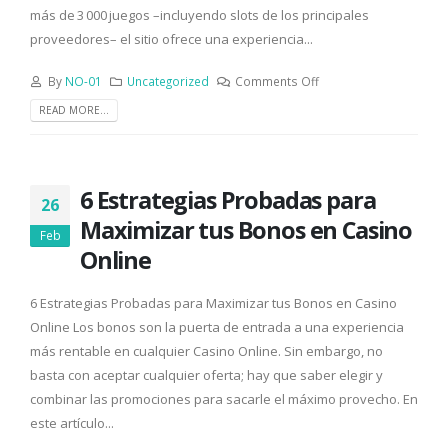
más de 3 000 juegos –incluyendo slots de los principales
proveedores– el sitio ofrece una experiencia...
By
NO-01
Uncategorized
Comments Off
READ MORE...
6 Estrategias Probadas para
26
Maximizar tus Bonos en Casino
Feb
Online
6 Estrategias Probadas para Maximizar tus Bonos en Casino
Online Los bonos son la puerta de entrada a una experiencia
más rentable en cualquier Casino Online. Sin embargo, no
basta con aceptar cualquier oferta; hay que saber elegir y
combinar las promociones para sacarle el máximo provecho. En
este artículo...