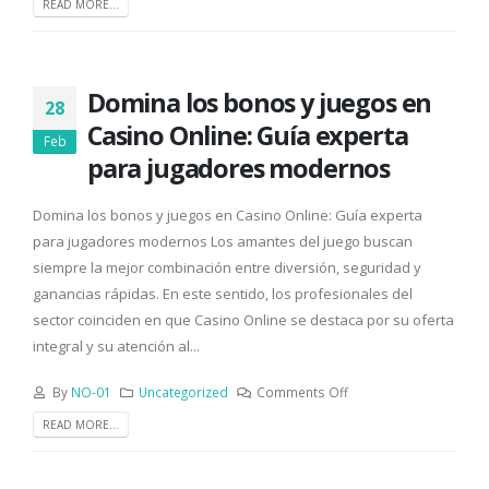
READ MORE...
Domina los bonos y juegos en
28
Casino Online: Guía experta
Feb
para jugadores modernos
Domina los bonos y juegos en Casino Online: Guía experta
para jugadores modernos Los amantes del juego buscan
siempre la mejor combinación entre diversión, seguridad y
ganancias rápidas. En este sentido, los profesionales del
sector coinciden en que Casino Online se destaca por su oferta
integral y su atención al...
By
NO-01
Uncategorized
Comments Off
READ MORE...