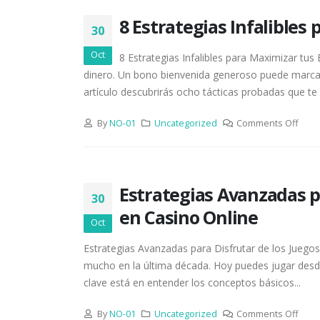
8 Estrategias Infalibles
30
Oct
8 Estrategias Infalibles para Maximizar tu
dinero. Un bono bienvenida generoso puede marcar 
artículo descubrirás ocho tácticas probadas que te
By
NO-01
Uncategorized
Comments Off
Estrategias Avanzadas pa
30
en Casino Online
Oct
Estrategias Avanzadas para Disfrutar de los Juego
mucho en la última década. Hoy puedes jugar desde
clave está en entender los conceptos básicos...
By
NO-01
Uncategorized
Comments Off