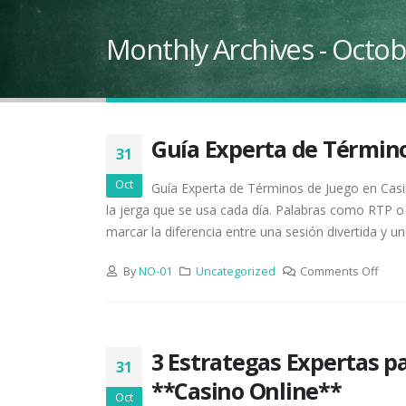
Monthly Archives - Octo
Guía Experta de Término
31
Oct
Guía Experta de Términos de Juego en Casin
la jerga que se usa cada día. Palabras como RTP o 
marcar la diferencia entre una sesión divertida y una
By
NO-01
Uncategorized
Comments Off
3 Estrategas Expertas pa
31
**Casino Online**
Oct