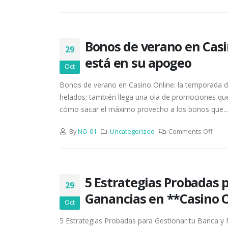
Bonos de verano en Cas
29
está en su apogeo
Oct
Bonos de verano en Casino Online: la temporada d
helados; también llega una ola de promociones que
cómo sacar el máximo provecho a los bonos que...
By
NO-01
Uncategorized
Comments Off
5 Estrategias Probadas 
29
Ganancias en **Casino 
Oct
5 Estrategias Probadas para Gestionar tu Banca y 