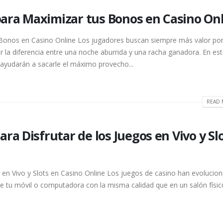
 para Maximizar tus Bonos en Casino On
s Bonos en Casino Online Los jugadores buscan siempre más valor por
la diferencia entre una noche aburrida y una racha ganadora. En es
 ayudarán a sacarle el máximo provecho...
READ 
ra Disfrutar de los Juegos en Vivo y Sl
s en Vivo y Slots en Casino Online Los juegos de casino han evolucio
 tu móvil o computadora con la misma calidad que en un salón físic