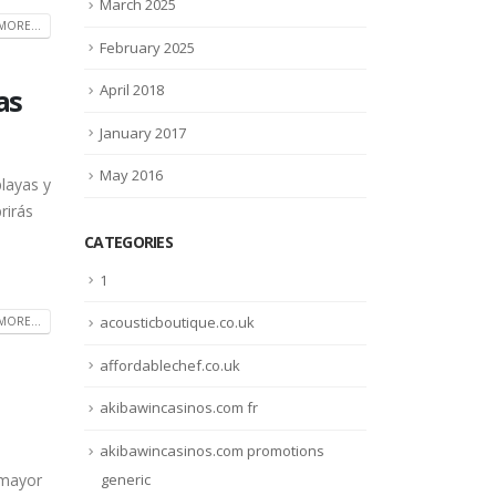
March 2025
MORE...
February 2025
April 2018
as
January 2017
May 2016
layas y
rirás
CATEGORIES
1
acousticboutique.co.uk
MORE...
affordablechef.co.uk
akibawincasinos.com fr
akibawincasinos.com promotions
generic
 mayor