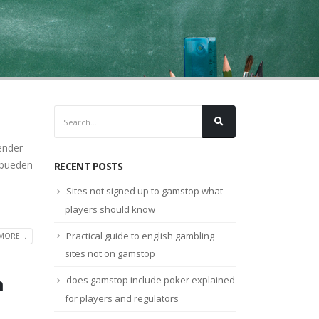
ender
 pueden
RECENT POSTS
Sites not signed up to gamstop what
players should know
Practical guide to english gambling
MORE...
sites not on gamstop
n
does gamstop include poker explained
for players and regulators