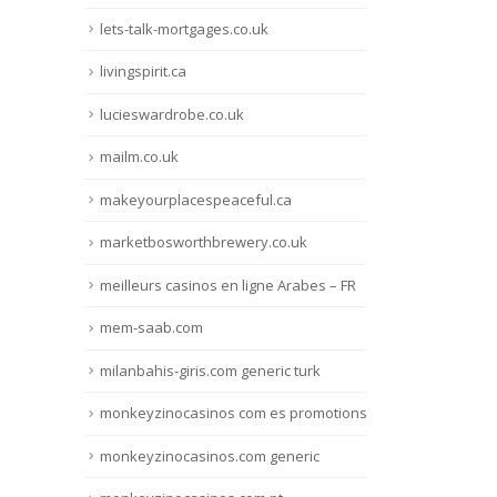
lets-talk-mortgages.co.uk
livingspirit.ca
lucieswardrobe.co.uk
mailm.co.uk
makeyourplacespeaceful.ca
marketbosworthbrewery.co.uk
meilleurs casinos en ligne Arabes – FR
mem-saab.com
milanbahis-giris.com generic turk
monkeyzinocasinos com es promotions
monkeyzinocasinos.com generic