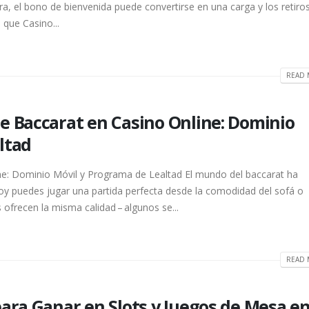
ra, el bono de bienvenida puede convertirse en una carga y los retiro
 que Casino...
READ 
e Baccarat en Casino Online: Dominio
ltad
ne: Dominio Móvil y Programa de Lealtad El mundo del baccarat ha
y puedes jugar una partida perfecta desde la comodidad del sofá o
 ofrecen la misma calidad – algunos se...
READ 
para Ganar en Slots y Juegos de Mesa e