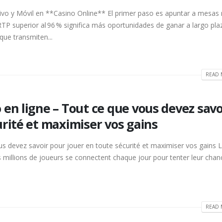
ivo y Móvil en **Casino Online** El primer paso es apuntar a mesas 
RTP superior al 96 % significa más oportunidades de ganar a largo pla
que transmiten...
READ 
en ligne – Tout ce que vous devez savo
urité et maximiser vos gains
s devez savoir pour jouer en toute sécurité et maximiser vos gains L
s millions de joueurs se connectent chaque jour pour tenter leur chan
READ 