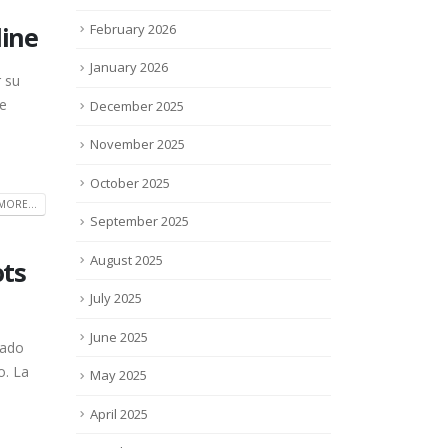
February 2026
line
January 2026
 su
te
December 2025
November 2025
October 2025
MORE...
September 2025
August 2025
ots
July 2025
June 2025
nado
o. La
May 2025
April 2025