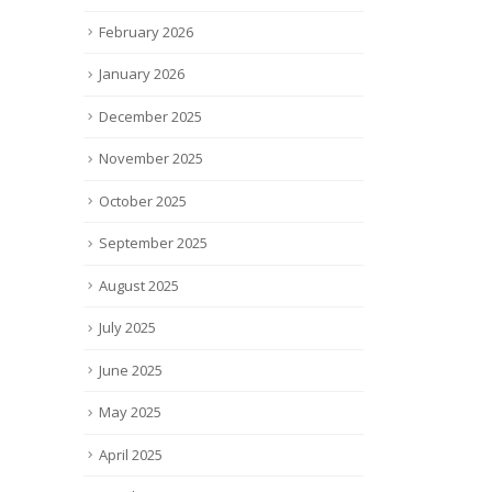
February 2026
January 2026
December 2025
November 2025
October 2025
September 2025
August 2025
July 2025
June 2025
May 2025
April 2025