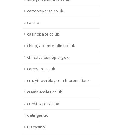
cartooniverse.co.uk
casino
casinopage.co.uk
chinagardenreading.co.uk
chrisdaviesmep.org.uk
cornware.co.uk
crazytowerplay.com fr promotions
creativemiles.co.uk
credit card casino
datinger.uk
EU casino