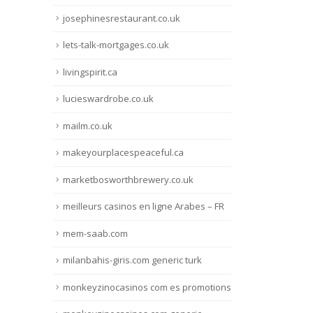
josephinesrestaurant.co.uk
lets-talk-mortgages.co.uk
livingspirit.ca
lucieswardrobe.co.uk
mailm.co.uk
makeyourplacespeaceful.ca
marketbosworthbrewery.co.uk
meilleurs casinos en ligne Arabes – FR
mem-saab.com
milanbahis-giris.com generic turk
monkeyzinocasinos com es promotions