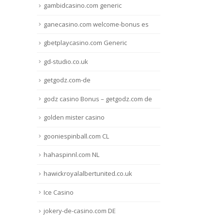
gambidcasino.com generic
ganecasino.com welcome-bonus es
gbetplaycasino.com Generic
gd-studio.co.uk
getgodz.com-de
godz casino Bonus – getgodz.com de
golden mister casino
gooniespinball.com CL
hahaspinnl.com NL
hawickroyalalbertunited.co.uk
Ice Casino
jokery-de-casino.com DE