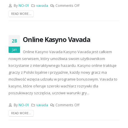
By
NO-01
vavada
Comments Off
READ MORE...
Online Kasyno Vavada
28
Jan
Online Kasyno Vavada Kasyno Vavada jest całkiem
nowym serwisem, który umożliwia swoim użytkownikom
korzystanie z interaktywnego hazardu. Kasyno online traktuje
graczy z Polski lojalnie i przyjaźnie, każdy nowy gracz ma
możliwość wzięcia udziału w programie bonusowym. Vavada to
kasyno, które oferuje szeroki wachlarz rozrywki dla
poszukiwaczy szczęścia, uczciwe warunki gry...
By
NO-01
vavada
Comments Off
READ MORE...