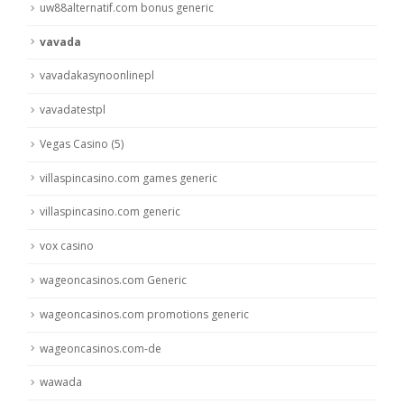
uw88alternatif.com bonus generic
vavada
vavadakasynoonlinepl
vavadatestpl
Vegas Casino (5)
villaspincasino.com games generic
villaspincasino.com generic
vox casino
wageoncasinos.com Generic
wageoncasinos.com promotions generic
wageoncasinos.com-de
wawada