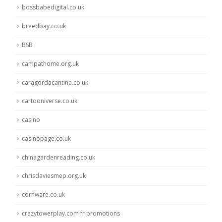
bossbabedigital.co.uk
breedbay.co.uk
BSB
campathome.org.uk
caragordacantina.co.uk
cartooniverse.co.uk
casino
casinopage.co.uk
chinagardenreading.co.uk
chrisdaviesmep.org.uk
cornware.co.uk
crazytowerplay.com fr promotions