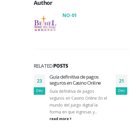
Author
NO-01
RELATED
POSTS
 de pagos
Maestros del Poker de Tres
21
28
no Online
Cartas: Estrategias y
Entrevistas Exclusivas en
Dec
Oct
e pagos
Casino Online
o Online En el
Maestros del Poker de Tres
igital la
Cartas: Estrategias y
esas y...
Entrevistas Exclusivas en
Casino Online El mundo del