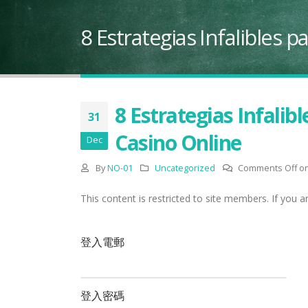
8 Estrategias Infalibles 
8 Estrategias Infali
31
Casino Online
Dec
By
NO-01
Uncategorized
Comments Off
on
This content is restricted to site members. If you a
登入電郵
登入密碼