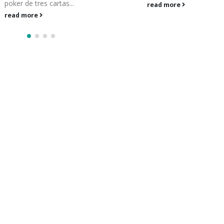
frustrados cuando sus b
read more
read more