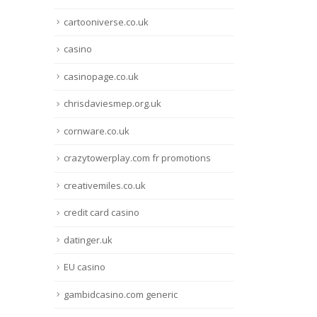
cartooniverse.co.uk
casino
casinopage.co.uk
chrisdaviesmep.org.uk
cornware.co.uk
crazytowerplay.com fr promotions
creativemiles.co.uk
credit card casino
datinger.uk
EU casino
gambidcasino.com generic